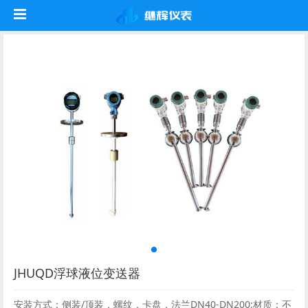
JHUQD浮球液位变送器
安装方式：侧装/顶装，螺纹，卡盘，法兰DN40-DN200;材质：不